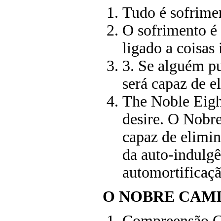
Tudo é sofrime
O sofrimento é
ligado a coisas
3. Se alguém pu
será capaz de e
The Noble Eigh
desire. O Nobr
capaz de elimin
da auto-indulg
automortificaçã
O NOBRE CAM
Compreensão C