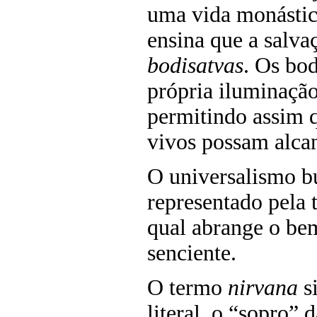
uma vida monástic
ensina que a salva
bodisatvas
. Os bod
própria iluminação
permitindo assim q
vivos possam alcan
O universalismo b
representado pela 
qual abrange o bem
senciente.
O termo
nirvana
si
literal, o “sopro” 