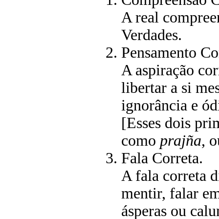
A real compree
Verdades.
Pensamento Cor
A aspiração corr
libertar a si m
ignorância e ód
[Esses dois pri
como
prajña
, 
Fala Correta.
A fala correta d
mentir, falar e
ásperas ou calu