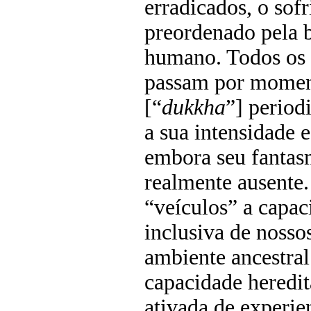
erradicados, o sof
preordenado pela 
humano. Todos os
passam por moment
[“
dukkha
”] period
a sua intensidade 
embora seu fantas
realmente ausente.
“veículos” a capac
inclusiva de nosso
ambiente ancestra
capacidade heredi
ativada de experien