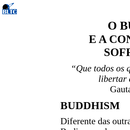
O 
E A CO
SOF
“Que todos os 
libertar
Gaut
BUDDHISM
Diferente das outra